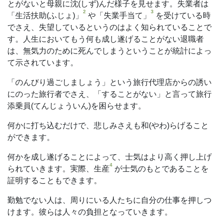
とがないと母親に沈(しず)んだ様子を見せます。失業者は
2
3
「生活扶助(ふじょ)」
や「失業手当て」
を受けている時
でさえ、失望しているというのはよく知られていることで
す。人生においてもう何も成し遂げることがない退職者
は、無気力のために死んでしまうということが統計によっ
て示されています。
「のんびり過ごしましょう」という旅行代理店からの誘い
にのった旅行者でさえ、「することがない」と言って旅行
添乗員(てんじょういん)を困らせます。
何かに打ち込むだけで、悲しみさえも和(やわ)らげること
ができます。
何かを成し遂げることによって、士気はより高く押し上げ
4
られていきます。実際、生産
が士気のもとであることを
証明することもできます。
勤勉でない人は、周りにいる人たちに自分の仕事を押しつ
けます。彼らは人々の負担となっていきます。