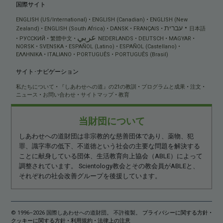
国際サイト
ENGLISH (US/International)
ENGLISH (Canadian)
ENGLISH (New
עברית
Zealand)
ENGLISH (South Africa)
DANSK
FRANÇAIS
日本語
عربي
РУССКИЙ
繁體中文
NEDERLANDS
DEUTSCH
MAGYAR
NORSK
SVENSKA
ESPAÑOL (Latino)
ESPAÑOL (Castellano)
ΕΛΛΗΝΙΚA
ITALIANO
PORTUGUÊS
PORTUGUÊS (Brasil)
サイト･ナビゲーション
私たちについて
『しあわせへの道』の21の教訓
プログラムと成果
注文
ニュース
お問い合わせ
サイトマップ
教育
当財団について
しあわせへの道財団は非宗教的な慈善団体であり、薬物、犯
罪、識字率の低下、不道徳という社会の主要な問題を解決する
ことに献身している団体、生活教育向上協会（ABLE）によって
調整されています。 Scientology教会とその教会員がABLEと、
それぞれの社会改善グループを後援しています。
© 1996–2026 国際しあわせへの道財団。 不許複製。
プライバシーに関する方針
•
クッキーに関する方針
•
利用規約
•
法律上の注意