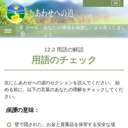
JA
E コース
あなたの環境を保護し、より良くしまし
ょう
12.2
用語の解説
用語のチェック
次に
しあわせへの道
のセクションを読んでください。 始
める前に、以下の言葉のあなたの理解をチェックしてくだ
さい。
保護
の意味：
壁で隠された、お金と貴重品を保管する安全な場