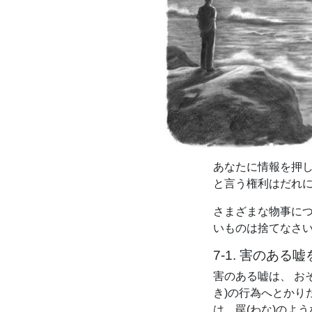
あなたに情報を押
と言う権利はだれ
さまざまな物事に
いものは捨てなさ
7-1. 害のあ
害のある嘘は、 お
き)の行為へとかり
は、罠(わな)のよ