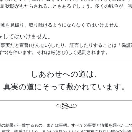
混乱状態がもたらされることもあるでしょう。多くの戦争が、
る嘘を見破り、取り除けるようにならなくてはいけません。
証言をしてはいけません。
事実だと宣誓(せんせい)したり、証言したりすることは「偽証罪
ばつ)を伴います。それは厳(きび)しく処罰されます。
しあわせへの道は、
真実の道にそって敷かれています。
と観察の結果が一致するもの、または事柄。すべての事実と情報を調べた上
。欲求、権威(けんい)、または偏見(へんけん)に左右されない確かな証