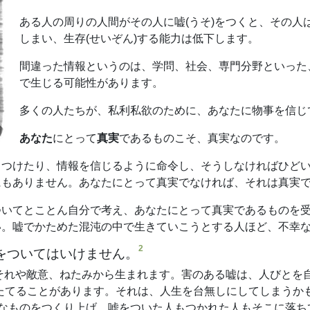
ある人の周りの人間がその人に嘘(うそ)をつくと、その人
しまい、生存(せいぞん)する能力は低下します。
間違った情報というのは、学問、社会、専門分野といった
で生じる可能性があります。
多くの人たちが、私利私欲のために、あなたに物事を信じ
あなた
にとって
真実
であるものこそ、真実なのです。
しつけたり、情報を信じるように命令し、そうしなければひど
にもありません。あなたにとって真実でなければ、それは真実
ついてとことん自分で考え、あなたにとって真実であるものを
い。嘘でかためた混沌の中で生きていこうとする人ほど、不幸
2
る嘘をついてはいけません。
それや敵意、ねたみから生まれます。害のある嘘は、人びとを自
たてることがあります。それは、人生を台無しにしてしまうか
うなものをつくり上げ、嘘をついた人もつかれた人もそこに落ち