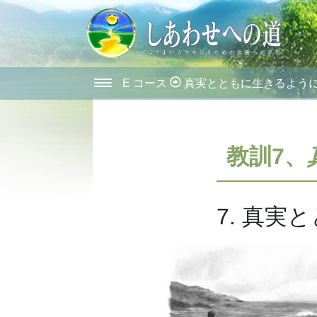
E コース
真実とともに生きるよう
教訓7、
7. 真