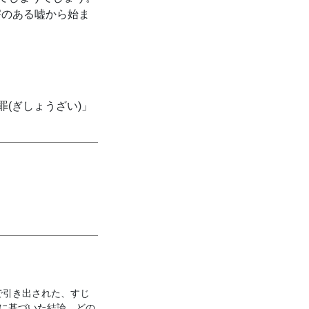
害のある嘘から始ま
(ぎしょうざい)」
で引き出された、すじ
拠に基づいた結論。どの