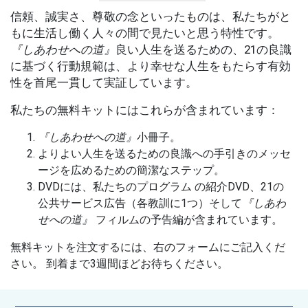
信頼、誠実さ、尊敬の念といったものは、私たちがと
もに生活し働く人々の間で見たいと思う特性です。
『しあわせへの道』
良い人生を送るための、21の良識
に基づく行動規範は、より幸せな人生をもたらす有効
性を首尾一貫して実証しています。
私たちの無料キットにはこれらが含まれています：
『しあわせへの道』
小冊子。
よりよい人生を送るための良識への手引きのメッセ
ージを広めるための簡潔なステップ。
DVDには、私たちのプログラム の紹介DVD、21の
公共サービス広告（各教訓に1つ）そして
『しあわ
せへの道』
フィルムの予告編が含まれています。
無料キットを注文するには、右のフォームにご記入くだ
さい。 到着まで3週間ほどお待ちください。