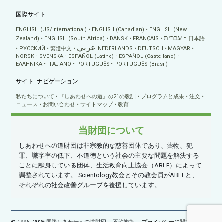
国際サイト
ENGLISH (US/International)
ENGLISH (Canadian)
ENGLISH (New
עברית
Zealand)
ENGLISH (South Africa)
DANSK
FRANÇAIS
日本語
عربي
РУССКИЙ
繁體中文
NEDERLANDS
DEUTSCH
MAGYAR
NORSK
SVENSKA
ESPAÑOL (Latino)
ESPAÑOL (Castellano)
ΕΛΛΗΝΙΚA
ITALIANO
PORTUGUÊS
PORTUGUÊS (Brasil)
サイト･ナビゲーション
私たちについて
『しあわせへの道』の21の教訓
プログラムと成果
注文
ニュース
お問い合わせ
サイトマップ
教育
当財団について
しあわせへの道財団は非宗教的な慈善団体であり、薬物、犯
罪、識字率の低下、不道徳という社会の主要な問題を解決する
ことに献身している団体、生活教育向上協会（ABLE）によって
調整されています。 Scientology教会とその教会員がABLEと、
それぞれの社会改善グループを後援しています。
© 1996–2026 国際しあわせへの道財団。 不許複製。
プライバシーに関する方針
•