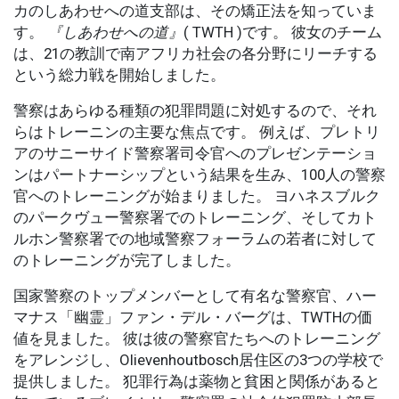
カのしあわせへの道支部は、その矯正法を知っていま
す。
『しあわせへの道』
( TWTH )です。 彼女のチーム
は、21の教訓で南アフリカ社会の各分野にリーチする
という総力戦を開始しました。
警察はあらゆる種類の犯罪問題に対処するので、それ
らはトレーニンの主要な焦点です。 例えば、プレトリ
アのサニーサイド警察署司令官へのプレゼンテーショ
ンはパートナーシップという結果を生み、100人の警察
官へのトレーニングが始まりました。 ヨハネスブルク
のパークヴュー警察署でのトレーニング、そしてカト
ルホン警察署での地域警察フォーラムの若者に対して
のトレーニングが完了しました。
国家警察のトップメンバーとして有名な警察官、ハー
マナス「幽霊」ファン・デル・バーグは、TWTHの価
値を見ました。 彼は彼の警察官たちへのトレーニング
をアレンジし、Olievenhoutbosch居住区の3つの学校で
提供しました。 犯罪行為は薬物と貧困と関係があると