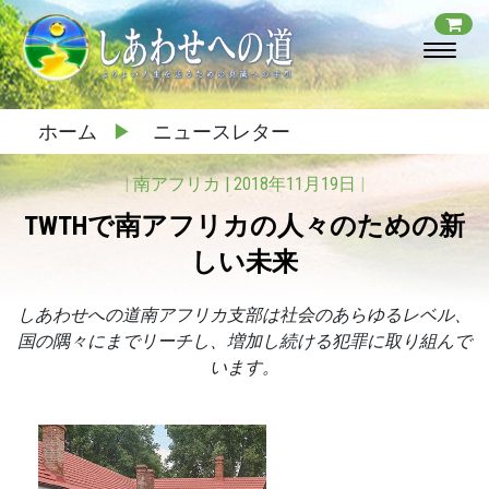
ホーム
▶
ニュースレター
|
南アフリカ
|
2018年11月19日
|
TWTHで南アフリカの人々のための新
しい未来
しあわせへの道南アフリカ支部は社会のあらゆるレベル、
国の隅々にまでリーチし、増加し続ける犯罪に取り組んで
います。