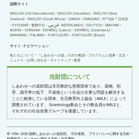
国際サイト
ENGLISH (US/International)
ENGLISH (Canadian)
ENGLISH (New
עברית
Zealand)
ENGLISH (South Africa)
DANSK
FRANÇAIS
日本語
عربي
РУССКИЙ
繁體中文
NEDERLANDS
DEUTSCH
MAGYAR
NORSK
SVENSKA
ESPAÑOL (Latino)
ESPAÑOL (Castellano)
ΕΛΛΗΝΙΚA
ITALIANO
PORTUGUÊS
PORTUGUÊS (Brasil)
サイト･ナビゲーション
私たちについて
『しあわせへの道』の21の教訓
プログラムと成果
注文
ニュース
お問い合わせ
サイトマップ
教育
当財団について
しあわせへの道財団は非宗教的な慈善団体であり、薬物、犯
罪、識字率の低下、不道徳という社会の主要な問題を解決する
ことに献身している団体、生活教育向上協会（ABLE）によって
調整されています。 Scientology教会とその教会員がABLEと、
それぞれの社会改善グループを後援しています。
© 1996–2026 国際しあわせへの道財団。 不許複製。
プライバシーに関する方針
•
利用規定
•
クッキーに関する方針
•
法定通知