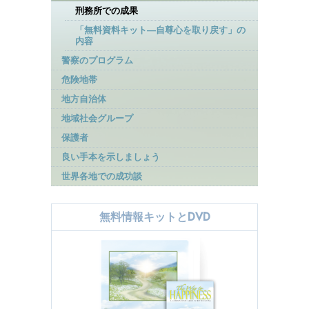
刑務所での成果
「無料資料キット―自尊心を取り戻す」の
内容
警察のプログラム
危険地帯
地方自治体
地域社会グループ
保護者
良い手本を示しましょう
世界各地での成功談
無料情報キットとDVD