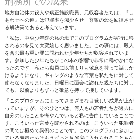
刑務所での成果
地方自治体の役人や矯正施設職員、元収容者たちは、『し
あわせへの道』は犯罪率を減少させ、尊敬の念を回復させ
る解決策であると考えています。
「私は、中央少年院の私の班でこのプログラムが実行に移
されるのを見て大変嬉しく思いました。この班には、殺人
を含む最も重い罪に問われた少年たちが収容されていま
す。参加した少年たちがこの本の影響で非常に穏やかにな
ったのです。私たち職員に以前よりも敬意を持って話しか
けるようになり、ギャングのような言葉を私たちに対して
使わなくなりました。日曜日に面会に訪れた親たちに対し
ても、以前よりもずっと敬意を持って接しています。
「このプログラムによってさまざまな目覚しい成果が上が
っていますが、そのひとつは、何人もの若者たちが過去に
自分のしたことを悔やんでいると私に告白していることで
す。こういった言葉を聞かされるのは、こういった犯罪者
の間では極めて異例のことです。このプログラムに参加し
ている若者たちはもうずっと反省房に入れられることもな