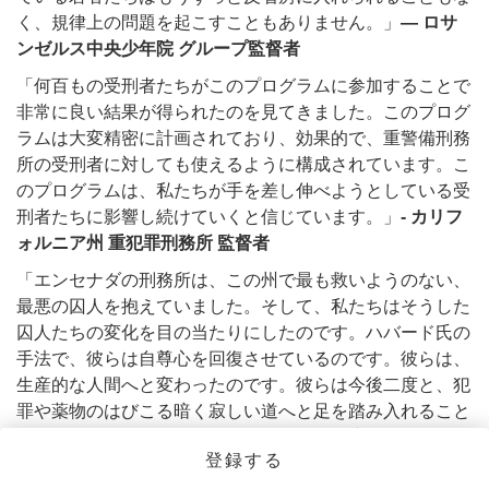
く、規律上の問題を起こすこともありません。」
— ロサ
ンゼルス中央少年院 グループ監督者
「何百もの受刑者たちがこのプログラムに参加することで
非常に良い結果が得られたのを見てきました。このプログ
ラムは大変精密に計画されており、効果的で、重警備刑務
所の受刑者に対しても使えるように構成されています。こ
のプログラムは、私たちが手を差し伸べようとしている受
刑者たちに影響し続けていくと信じています。」
- カリフ
ォルニア州 重犯罪刑務所 監督者
「エンセナダの刑務所は、この州で最も救いようのない、
最悪の囚人を抱えていました。そして、私たちはそうした
囚人たちの変化を目の当たりにしたのです。ハバード氏の
手法で、彼らは自尊心を回復させているのです。彼らは、
生産的な人間へと変わったのです。彼らは今後二度と、犯
罪や薬物のはびこる暗く寂しい道へと足を踏み入れること
はないはずです。」
-
メキシコ メヒカリ 警察署長
登録する
「『しあわせへの道』は、刑務所に二度と戻ることなく、