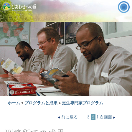
ホーム
»
プログラムと成果
»
更生専門家プログラム
前に戻る
3
2
1
次画面