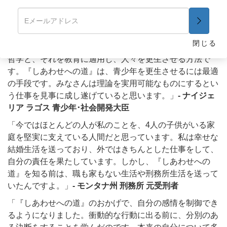
真っ当な仕事について真面目に働き、社会に貢献できる市
民になるように、私を導いてくれる指針となりまし
た。」
-
サン・クエンティン刑務所 元受刑者
閉じる
「この団体と他の非政府組織との違いは、みなさんが持つ
哲学と、それを教育に適用し、人々を更生させる方法で
す。
『しあわせへの道』は、青少年を更生させるには最適
の手段です。みなさんは理論を実用可能なものにするとい
う仕事を見事に成し遂げていると思います。」
- ナイジェ
リア ラゴス 青少年･社会開発大臣
「今ではほとんどの人が私のことを、4人の子供がいる家
庭を堅実に支えている人間だと思っています。私は幸せな
結婚生活を送っており、外ではきちんとした仕事をして、
自分の責任を果たしています。しかし、『しあわせへの
道』を知る前は、職も家もない生活や刑務所生活を送って
いたんですよ。」
- モンタナ州 刑務所 元受刑者
「『しあわせへの道』のおかげで、自分の感情を制御でき
るようになりました。衝動的な行動に出る前に、分別のあ