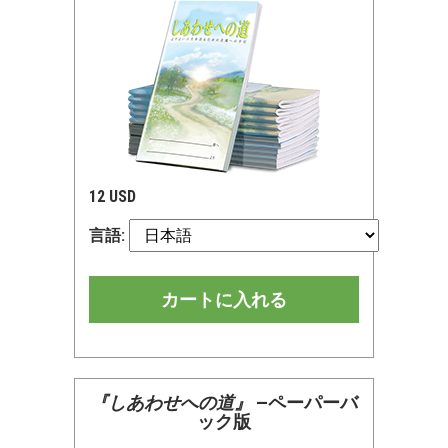
12 USD
言語:
カートに入れる
『しあわせへの道』
—ペーパーバ
ック版