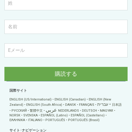
購読する
国際サイト
ENGLISH (US/International)
ENGLISH (Canadian)
ENGLISH (New
עברית
Zealand)
ENGLISH (South Africa)
DANSK
FRANÇAIS
日本語
عربي
РУССКИЙ
繁體中文
NEDERLANDS
DEUTSCH
MAGYAR
NORSK
SVENSKA
ESPAÑOL (Latino)
ESPAÑOL (Castellano)
ΕΛΛΗΝΙΚA
ITALIANO
PORTUGUÊS
PORTUGUÊS (Brasil)
サイト･ナビゲーション