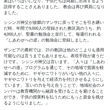
業はいっぱいになり、子供たちは両親に出席するよう
説得することさえありました。
教会は再び満員になり
ました。
シシンガ神父が故郷のマンサに戻ってそこを引き継い
だ時、年間で9,000人の登録された教区員のうち、約
4,000人が、聖書の勉強会と並行して、毎週行われる
『しあわせへの道』
の勉強会に登録しました。
ザンビアの農村では、21の教訓は他のどこよりも適用
可能なのは言うまでもありません。表現手段が違うだ
けです。 シシンガ神父は言います。「人々は『しあわ
せへの道』プログラムを通じて、その地域で貧困を軽
減するために、ヤギやニワトリがいない他の人々に、
ヤギやニワトリを与えて経済力を付けさせるようにし
ています。 互いの力を与え合うことで、地域社会のメ
ンバーは教育機関から融資を受けることを避けること
ができ、子供の授業料を払うためにもっと資金を残せ
るようになりました。」