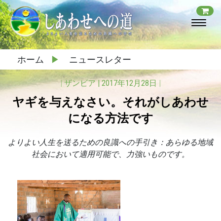
ホーム
▶
ニュースレター
|
ザンビア
|
2017年12月28日
|
ヤギを与えなさい。それがしあわせ
になる方法です
よりよい人生を送るための良識への手引き：あらゆる地域
社会において適用可能で、力強いものです。