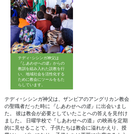
テディ･シシンガ神父は
『しあわせへの道』
からの
教訓を組み入れた説教を行
い、地域社会を活性化する
ために教会にツールをもた
らしています。
テディ･シシンガ神父は、ザンビアのアングリカン教会
の聖職者だった時に
『しあわせへの道』
に出会いまし
た。 彼は教会が必要としていたことへの答えを見付け
ました。 日曜学校で『しあわせへの道』の映画を定期
的に見せることで、子供たちは教会に溢れかえり、授