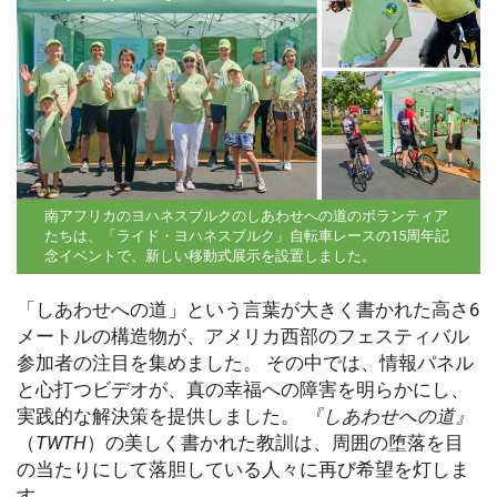
南アフリカのヨハネスブルクのしあわせへの道のボランティア
たちは、「ライド・ヨハネスブルク」自転車レースの15周年記
念イベントで、新しい移動式展示を設置しました。
「しあわせへの道」という言葉が大きく書かれた高さ6
メートルの構造物が、アメリカ西部のフェスティバル
参加者の注目を集めました。 その中では、情報パネル
と心打つビデオが、真の幸福への障害を明らかにし、
実践的な解決策を提供しました。
『しあわせへの道』
（
TWTH
）の美しく書かれた教訓は、周囲の堕落を目
の当たりにして落胆している人々に再び希望を灯しま
す。