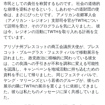
市民としての責任を称賛するものです。 社会の道徳的
な崩壊を逆転させるという、しあわせへの道財団の使
命は、まさにぴったりです。 アメリカン在郷軍人会
（アメリカン・レジオン）支部司令官がTWTHについ
て説明を受け、そのプログラムを気に入りました。 彼
は今、レジオンの活動にTWTHを取り入れる計画を立
てています。
アリゾナ州プレスコットの商工会議所大使が、プレス
コット・ブルーグラス・フェスティバルで移動展示を
訪れました。 政党政治に積極的に関わっている彼女
は、この良識への手引きが不和を調和に変える可能性
を認識し、キャンペーンを地域活動に持ち込むための
資料を手にして帰りました。 同じフェスティバルで、
ヤング・マリーンズという若者のグループが、彼らの
展示の隣にTWTHの展示を置くように依頼してきまし
た。彼らは私たちのメッセージに深く共感していまし
た。