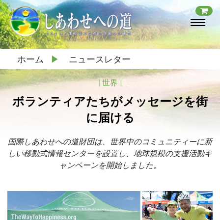
ホーム
▶
ニュースレター
|
世界
|
ボランティアたちがメッセージを街
に届ける
国際しあわせへの道財団は、世界中のコミュニティーに新
しい移動式情報センターを設置し、地球規模の支援活動キ
ャンペーンを開始しました。