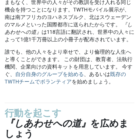
まもなく、世界中の人々がその教訓を受け入れる同じ
機会を持つことになります。TWTHモバイル展示が、
南は南アフリカのヨハネスブルク、北はスウェーデン
のマルメといった国際都市に送られたからです。
『し
あわせへの道』
は118言語に翻訳され、世界中の人々に
よって1億1千万冊以上の小冊子が配布されています。
誰でも、他の人々をより幸せで、より倫理的な人生へ
と導くことができます。 この財団は、教育者、法執行
機関、企業向けの資料キットを用意しています。 今す
ぐ、
自分自身のグループを始める
、あるいは
既存の
TWTHチームでボランティア
を始めましょう。
行動を起こす
『しあわせへの道』
を広めま
しょう