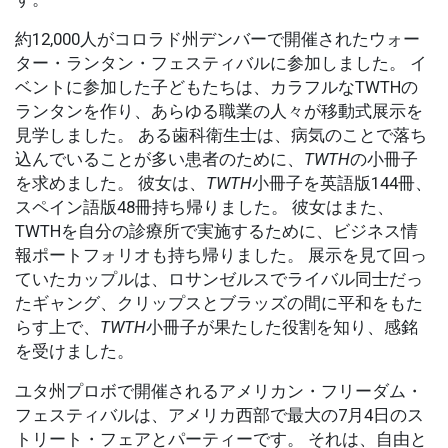
約12,000人がコロラド州デンバーで開催されたウォー
ター・ランタン・フェスティバルに参加しました。 イ
ベントに参加した子どもたちは、カラフルなTWTHの
ランタンを作り、あらゆる職業の人々が移動式展示を
見学しました。 ある歯科衛生士は、病気のことで落ち
込んでいることが多い患者のために、
TWTH
の小冊子
を求めました。 彼女は、
TWTH
小冊子を英語版144冊、
スペイン語版48冊持ち帰りました。 彼女はまた、
TWTHを自分の診療所で実施するために、ビジネス情
報ポートフォリオも持ち帰りました。 展示を見て回っ
ていたカップルは、ロサンゼルスでライバル同士だっ
たギャング、クリップスとブラッズの間に平和をもた
らす上で、
TWTH
小冊子が果たした役割を知り、感銘
を受けました。
ユタ州プロボで開催されるアメリカン・フリーダム・
フェスティバルは、アメリカ西部で最大の7月4日のス
トリート・フェアとパーティーです。 それは、自由と